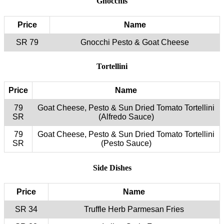
Price
79 SR
Price
79
Goat C
SR
79
Goat C
SR
Price
34 SR