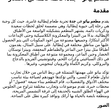
رة، حيث كل وجبة
حظات سعيدة
ن الأطباق
حتى الإبداعات
 التي يتم الحصول
ثال، يقدمون
بيتزا توسكان
لمعكرونة بما
دو بالدجاج
​ .
 خلال تجارب
 بيئة تناسب
ة “فصول” أو
اوح من الجلوس
س المريحة،
على الساحة.