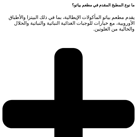
بيتزا والأطباق
اتية والحلال